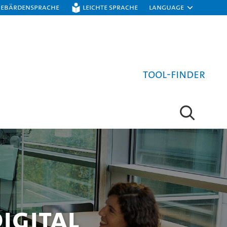
Gebärdensprache
Leichte Sprache
Language
Tool-Finder
igital