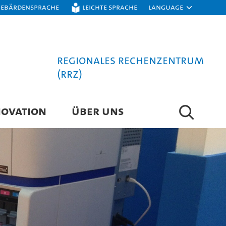
Gebärdensprache
Leichte Sprache
Language
Regionales Rechenzentrum
(RRZ)
NOVATION
ÜBER UNS