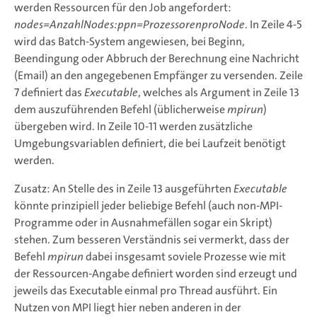
werden Ressourcen für den Job angefordert:
nodes=AnzahlNodes:ppn=ProzessorenproNode
. In Zeile 4-5
wird das Batch-System angewiesen, bei Beginn,
Beendingung oder Abbruch der Berechnung eine Nachricht
(Email) an den angegebenen Empfänger zu versenden. Zeile
7 definiert das
Executable
, welches als Argument in Zeile 13
dem auszuführenden Befehl (üblicherweise
mpirun
)
übergeben wird. In Zeile 10-11 werden zusätzliche
Umgebungsvariablen definiert, die bei Laufzeit benötigt
werden.
Zusatz: An Stelle des in Zeile 13 ausgeführten
Executable
könnte prinzipiell jeder beliebige Befehl (auch non-MPI-
Programme oder in Ausnahmefällen sogar ein Skript)
stehen. Zum besseren Verständnis sei vermerkt, dass der
Befehl
mpirun
dabei insgesamt soviele Prozesse wie mit
der Ressourcen-Angabe definiert worden sind erzeugt und
jeweils das Executable einmal pro Thread ausführt. Ein
Nutzen von MPI liegt hier neben anderen in der