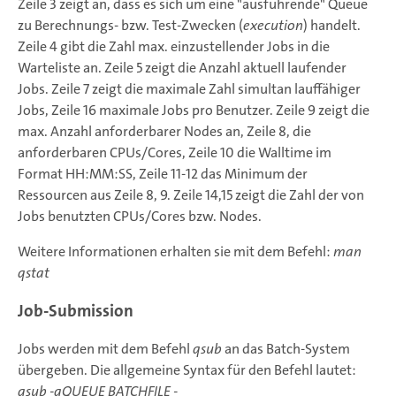
Zeile 3 zeigt an, dass es sich um eine "ausführende" Queue
zu Berechnungs- bzw. Test-Zwecken (
execution
) handelt.
Zeile 4 gibt die Zahl max. einzustellender Jobs in die
Warteliste an. Zeile 5 zeigt die Anzahl aktuell laufender
Jobs. Zeile 7 zeigt die maximale Zahl simultan lauffähiger
Jobs, Zeile 16 maximale Jobs pro Benutzer. Zeile 9 zeigt die
max. Anzahl anforderbarer Nodes an, Zeile 8, die
anforderbaren CPUs/Cores, Zeile 10 die Walltime im
Format HH:MM:SS, Zeile 11-12 das Minimum der
Ressourcen aus Zeile 8, 9. Zeile 14,15 zeigt die Zahl der von
Jobs benutzten CPUs/Cores bzw. Nodes.
Weitere Informationen erhalten sie mit dem Befehl:
man
qstat
Job-Submission
Jobs werden mit dem Befehl
qsub
an das Batch-System
übergeben. Die allgemeine Syntax für den Befehl lautet:
qsub -qQUEUE BATCHFILE -