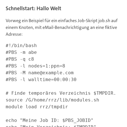
Schnellstart: Hallo Welt
Vorweg ein Beispiel für ein einfaches Job-Skript job.sh auf
einem Knoten, mit eMail-Benachrichtigung an eine fiktive
Adresse:
#!/bin/bash

#PBS -m abe

#PBS -q c8

#PBS -l nodes=1:ppn=8

#PBS -M name@example.com

#PBS -l walltime=00:00:30

# Finde temporäres Verzeichnis $TMPDIR.

source /G/home/rrz/lib/modules.sh

module load rrz/tmpdir

echo "Meine Job ID: $PBS_JOBID"
