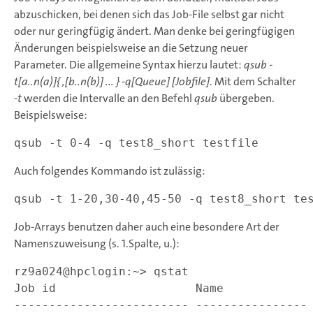
abzuschicken, bei denen sich das Job-File selbst gar nicht
oder nur geringfügig ändert. Man denke bei geringfügigen
Änderungen beispielsweise an die Setzung neuer
Parameter. Die allgemeine Syntax hierzu lautet:
qsub -
t[a..n(a)]{ ,[b..n(b)] ... } -q[Queue] [Jobfile]
. Mit dem Schalter
-t
werden die Intervalle an den Befehl
qsub
übergeben.
Beispielsweise:
Auch folgendes Kommando ist zulässig:
Job-Arrays benutzen daher auch eine besondere Art der
Namenszuweisung (s. 1.Spalte, u.):
rz9a024@hpclogin:~> qstat

Job id                    Name             
------------------------- ---------------- 