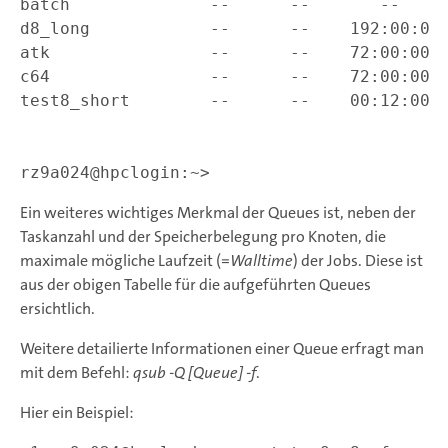
batch              --      --       --     
d8_long            --      --    192:00:0  
atk                --      --    72:00:00  
c64                --      --    72:00:00  
test8_short        --      --    00:12:00  
                                           
						  9      
rz9a024@hpclogin:~>
Ein weiteres wichtiges Merkmal der Queues ist, neben der
Taskanzahl und der Speicherbelegung pro Knoten, die
maximale mögliche Laufzeit (=
Walltime
) der Jobs. Diese ist
aus der obigen Tabelle für die aufgeführten Queues
ersichtlich.
Weitere detailierte Informationen einer Queue erfragt man
mit dem Befehl:
qsub -Q [Queue] -f
.
Hier ein Beispiel: