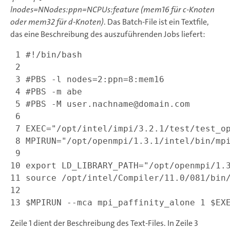
lnodes=NNodes:ppn=NCPUs:feature (mem16 für c-Knoten
oder mem32 für d-Knoten)
. Das Batch-File ist ein Textfile,
das eine Beschreibung des auszuführenden Jobs liefert:
 1
 2
 3
 4
 5
 6
 7
 8
 9
10
11
12
13
Zeile 1 dient der Beschreibung des Text-Files. In Zeile 3