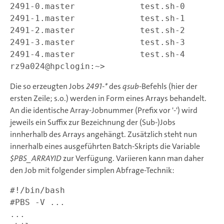
2491-0.master             test.sh-0        
2491-1.master             test.sh-1        
2491-2.master             test.sh-2        
2491-3.master             test.sh-3        
2491-4.master             test.sh-4        
Die so erzeugten Jobs
2491-*
des
qsub
-Befehls (hier der
ersten Zeile; s.o.) werden in Form eines Arrays behandelt.
An die identische Array-Jobnummer (Prefix vor '-') wird
jeweils ein Suffix zur Bezeichnung der (Sub-)Jobs
innherhalb des Arrays angehängt. Zusätzlich steht nun
innerhalb eines ausgeführten Batch-Skripts die Variable
$PBS_ARRAYID
zur Verfügung. Variieren kann man daher
den Job mit folgender simplen Abfrage-Technik:
#!/bin/bash

#PBS -V ...

...
