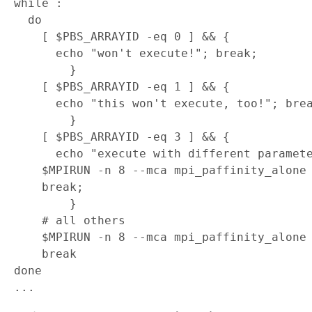
while :

  do

    [ $PBS_ARRAYID -eq 0 ] && {

      echo "won't execute!"; break;

        }

    [ $PBS_ARRAYID -eq 1 ] && {

      echo "this won't execute, too!"; brea
        }

    [ $PBS_ARRAYID -eq 3 ] && {

      echo "execute with different paramete
    $MPIRUN -n 8 --mca mpi_paffinity_alone 
    break;

        }

    # all others

    $MPIRUN -n 8 --mca mpi_paffinity_alone 
    break

done
