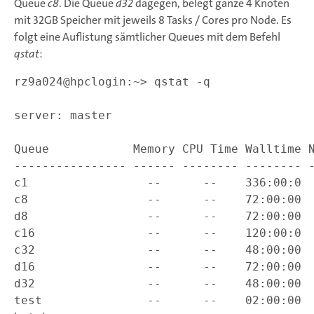
Queue
c8
. Die Queue
d32
dagegen, belegt ganze 4 Knoten
mit 32GB Speicher mit jeweils 8 Tasks / Cores pro Node. Es
folgt eine Auflistung sämtlicher Queues mit dem Befehl
qstat
:
rz9a024@hpclogin:~> qstat -q

server: master

Queue            Memory CPU Time Walltime N
---------------- ------ -------- -------- -
c1                 --      --    336:00:0  
c8                 --      --    72:00:00  
d8                 --      --    72:00:00  
c16                --      --    120:00:0  
c32                --      --    48:00:00  
d16                --      --    72:00:00  
d32                --      --    48:00:00  
test               --      --    02:00:00  