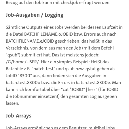
Bezug auf den Job kann mit checkjob erfragt werden.
Job-Ausgaben / Logging
Sämtliche Outputs eines Jobs werden bei dessen Laufzeit in
die Datei BATCHFILENAME.oJOBID bzw. Errors auch nach
BATCHFILENAME.eJOBID geschrieben; das heißt in das
Verzeichnis, von dem aus man den Job (mit dem Befehl
"qsub") submitiert hat. Das ist meistens jedoch:
/G/home/USER/. Hier ein simples Beispiel: Heißt das
Batchfile z.B. "batch.test" und qsub bzw. qstat geben als
JobID "8300" aus, dann finden sich die Ausgaben in
batch.test.8300o bzw. die Errors in batch.test.8300e. Man
kann sich komfortabel über "cat *JOBID* | less" (für JOBID
die Jobnummer einsetzen!) den gesamten Log ausgeben
lassen.
Job-Arrays
Job-Arrays ermöglichen es dem Benutzer, multibel Jobs