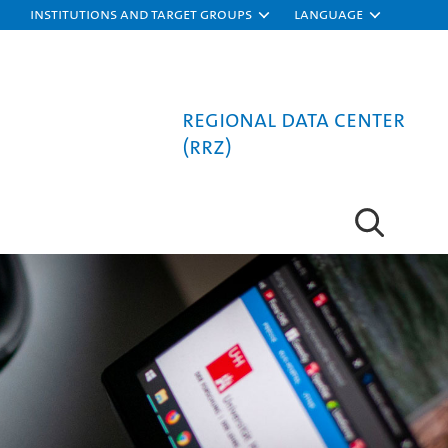
Institutions and target groups
Language
Regional Data Center
(RRZ)