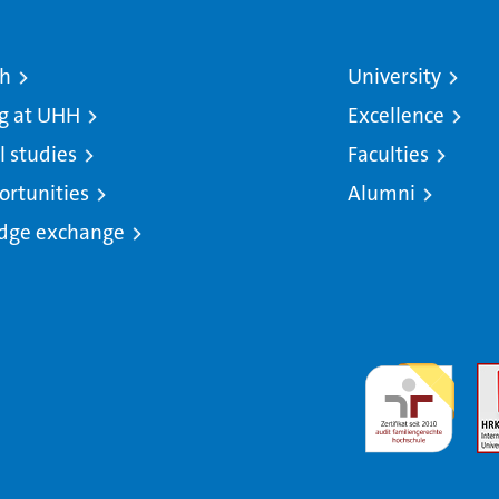
ch
University
g at UHH
Excellence
l studies
Faculties
ortunities
Alumni
dge exchange