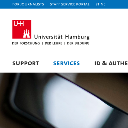
For journalists
Staff Service Portal
STiNE
SUPPORT
SERVICES
ID & AUTH