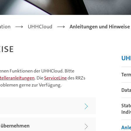
ation
UHHCloud
Anleitungen und Hinweise
ise
UH
denen Funktionen der UHHCloud. Bitte
Term
telleranleitungen
. Die
ServiceLine
des RRZs
Problemen gerne zur Verfügung.
Data
Stat
Indi
n übernehmen
Anl